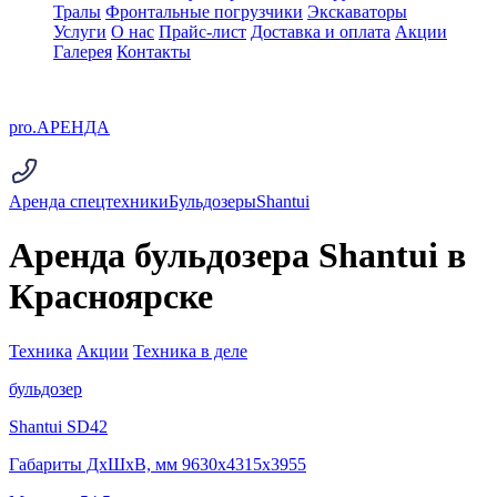
Тралы
Фронтальные погрузчики
Экскаваторы
Услуги
О нас
Прайс-лист
Доставка и оплата
Акции
Галерея
Контакты
pro.
АРЕНДА
Аренда спецтехники
Бульдозеры
Shantui
Аренда бульдозера Shantui в
Красноярске
Техника
Акции
Техника в деле
бульдозер
Shantui SD42
Габариты ДхШхВ, мм 9630x4315x3955