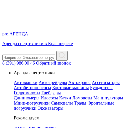
pro.
АРЕНДА
Аренда спецтехники в Красноярске
8 (391) 986 00 46
Обратный звонок
Аренда спецтехники
Автовышки
Автогрейдеры
Автокраны
Ассенизаторы
Автобетононасосы
Бортовые машины
Бульдозеры
Гидромолоты
Грейферы
Длинномеры
Илососы
Катки
Ломовозы
Манипуляторы
Мини-погрузчики
Самосвалы
Тралы
Фронтальные
погрузчики
Экскаваторы
Рекомендуем
экскаватор-погрузчик