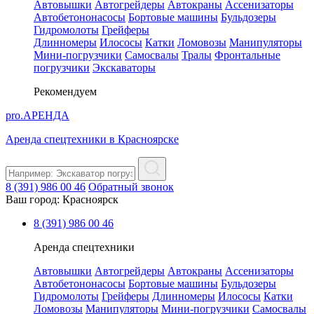
Автовышки
Автогрейдеры
Автокраны
Ассенизаторы
Автобетононасосы
Бортовые машины
Бульдозеры
Гидромолоты
Грейферы
Длинномеры
Илососы
Катки
Ломовозы
Манипуляторы
Мини-погрузчики
Самосвалы
Тралы
Фронтальные
погрузчики
Экскаваторы
Рекомендуем
pro.
АРЕНДА
Аренда спецтехники в Красноярске
8 (391) 986 00 46
Обратный звонок
Ваш город:
Красноярск
8 (391) 986 00 46
Аренда спецтехники
Автовышки
Автогрейдеры
Автокраны
Ассенизаторы
Автобетононасосы
Бортовые машины
Бульдозеры
Гидромолоты
Грейферы
Длинномеры
Илососы
Катки
Ломовозы
Манипуляторы
Мини-погрузчики
Самосвалы