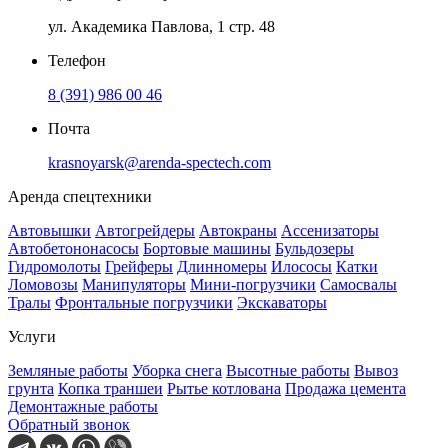
ул. Академика Павлова, 1 стр. 48
Телефон
8 (391) 986 00 46
Почта
krasnoyarsk@arenda-spectech.com
Аренда спецтехники
Автовышки
Автогрейдеры
Автокраны
Ассенизаторы
Автобетононасосы
Бортовые машины
Бульдозеры
Гидромолоты
Грейферы
Длинномеры
Илососы
Катки
Ломовозы
Манипуляторы
Мини-погрузчики
Самосвалы
Тралы
Фронтальные погрузчики
Экскаваторы
Услуги
Земляные работы
Уборка снега
Высотные работы
Вывоз
грунта
Копка траншеи
Рытье котлована
Продажа цемента
Демонтажные работы
Обратный звонок