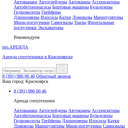
Автовышки
Автогрейдеры
Автокраны
Ассенизаторы
Автобетононасосы
Бортовые машины
Бульдозеры
Гидромолоты
Грейферы
Длинномеры
Илососы
Катки
Ломовозы
Манипуляторы
Мини-погрузчики
Самосвалы
Тралы
Фронтальные
погрузчики
Экскаваторы
Рекомендуем
pro.
АРЕНДА
Аренда спецтехники в Красноярске
8 (391) 986 00 46
Обратный звонок
Ваш город:
Красноярск
8 (391) 986 00 46
Аренда спецтехники
Автовышки
Автогрейдеры
Автокраны
Ассенизаторы
Автобетононасосы
Бортовые машины
Бульдозеры
Гидромолоты
Грейферы
Длинномеры
Илососы
Катки
Ломовозы
Манипуляторы
Мини-погрузчики
Самосвалы