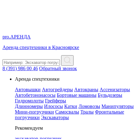
pro.
АРЕНДА
Аренда спецтехники в Красноярске
8 (391) 986 00 46
Обратный звонок
Аренда спецтехники
Автовышки
Автогрейдеры
Автокраны
Ассенизаторы
Автобетононасосы
Бортовые машины
Бульдозеры
Гидромолоты
Грейферы
Длинномеры
Илососы
Катки
Ломовозы
Манипуляторы
Мини-погрузчики
Самосвалы
Тралы
Фронтальные
погрузчики
Экскаваторы
Рекомендуем
экскаватор-погрузчик