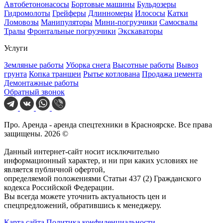
Автобетононасосы
Бортовые машины
Бульдозеры
Гидромолоты
Грейферы
Длинномеры
Илососы
Катки
Ломовозы
Манипуляторы
Мини-погрузчики
Самосвалы
Тралы
Фронтальные погрузчики
Экскаваторы
Услуги
Земляные работы
Уборка снега
Высотные работы
Вывоз
грунта
Копка траншеи
Рытье котлована
Продажа цемента
Демонтажные работы
Обратный звонок
Про. Аренда - аренда спецтехники в Красноярске. Все права
защищены. 2026 ©
Данный интернет-сайт носит исключительно
информационный характер, и ни при каких условиях не
является публичной офертой,
определяемой положениями Статьи 437 (2) Гражданского
кодекса Российской Федерации.
Вы всегда можете уточнить актуальность цен и
спецпредложений, обратившись к менеджеру.
Карта сайта
Политика конфиденциальности