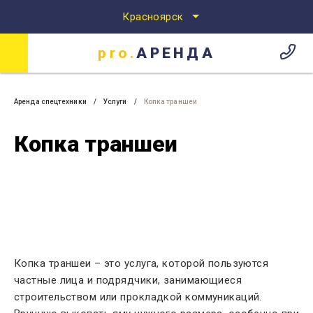
pro.
АРЕНДА
Красноярск
Аренда спецтехники
Аренда спецтехники в
Красноярске
pro.
АРЕНДА
Аренда спецтехники
Услуги
Копка траншеи
Копка траншеи
Копка траншеи – это услуга, которой пользуются
частные лица и подрядчики, занимающиеся
строительством или прокладкой коммуникаций.